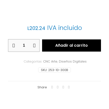
IVA incluido
L
202.24
CNC
Añadir al carrito
Arte
253-
10-
300B
Categorías:
CNC Arte
,
Diseños Digitales
cantidad
SKU:
253-10-300B
Share