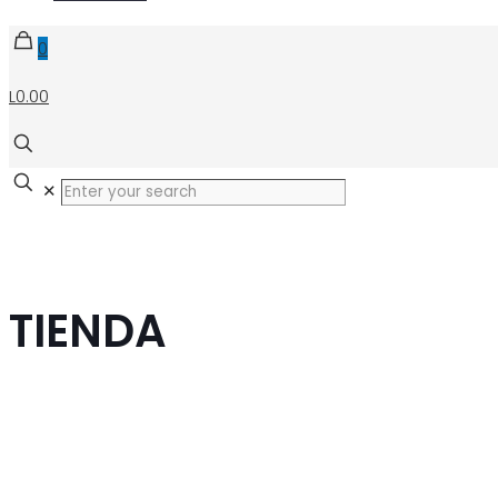
0
L0.00
✕
TIENDA