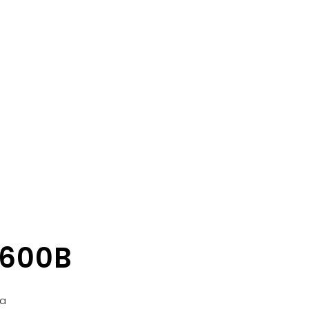
-600B
ia