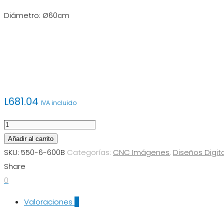
Diámetro: Ø60cm
L
681.04
IVA incluido
CNC
Imagen
Añadir al carrito
550-
SKU:
550-6-600B
Categorías:
CNC Imágenes
,
Diseños Digit
6-
Share
600B
0
cantidad
Valoraciones
0