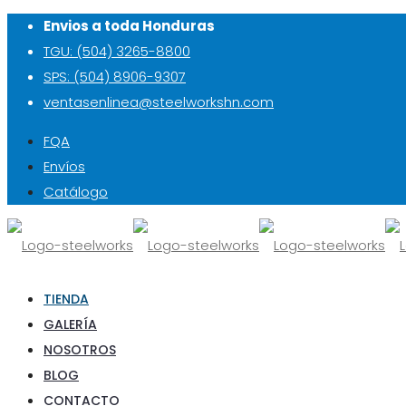
Envios a toda Honduras
TGU: (504) 3265-8800
SPS: (504) 8906-9307
ventasenlinea@steelworkshn.com
FQA
Envíos
Catálogo
TIENDA
GALERÍA
NOSOTROS
BLOG
CONTACTO