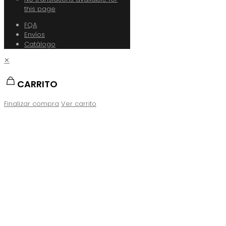
this page
FQA
Envíos
Catálogo
✕
CARRITO
Finalizar compra
Ver carrito