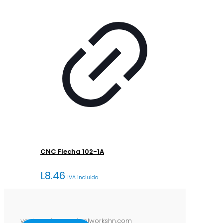
CNC Flecha 102-1A
L
8.46
IVA incluido
ventasenlinea@steelworkshn.com