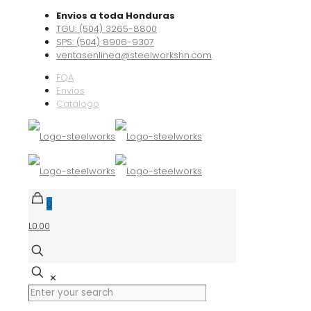
Envios a toda Honduras
TGU: (504) 3265-8800
SPS: (504) 8906-9307
ventasenlinea@steelworkshn.com
FQA
Envíos
Catálogo
0
L0.00
✕