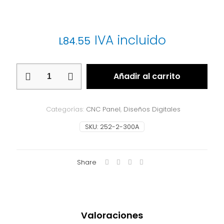
IVA incluido
L
84.55
CNC
Añadir al carrito
Panel
252-
2-
300A
Categorías:
CNC Panel
,
Diseños Digitales
cantidad
SKU:
252-2-300A
Share
Valoraciones