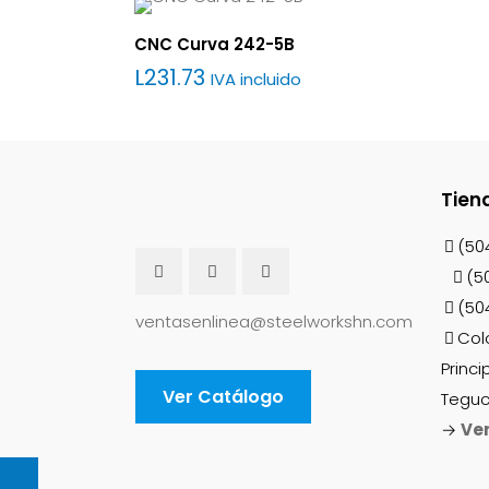
CNC Curva 242-5B
L
231.73
IVA incluido
Tien
(50
(5
(50
ventasenlinea@steelworkshn.com
Col
Princi
Ver Catálogo
Teguc
→
Ve