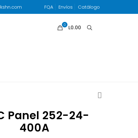
rkshn.com
FQA
Envíos
Catálogo
0
L0.00
 Panel 252-24-
400A