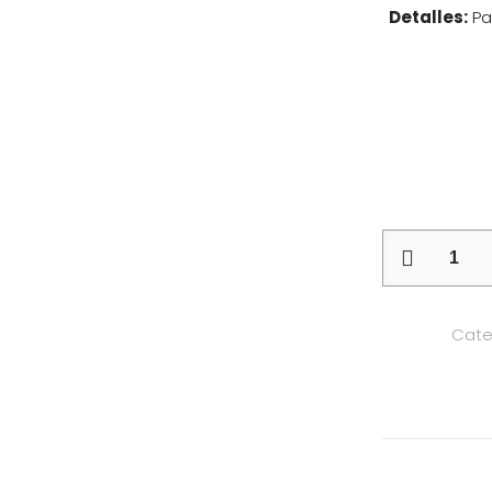
Detalles:
Pa
CNC
Panel
252-
Cate
24-
400A
cantidad