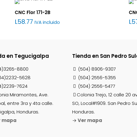
CNC Flor 171-2B
CNC
L
58.77
L
5
IVA incluido
da en Tegucigalpa
Tienda en San Pedro Sul
4)3265-8800
(504) 8906-9307
04)2232-5628
(504) 2556-5355
4)2239-7624
(504) 2556-5477
onia Miramontes, Ave.
Colonia Trejo, 12 calle 20 
pal, entre 3ra y 4ta calle.
SO, Local#1909. San Pedro Su
igalpa, Honduras.
Honduras.
r mapa
→
Ver mapa