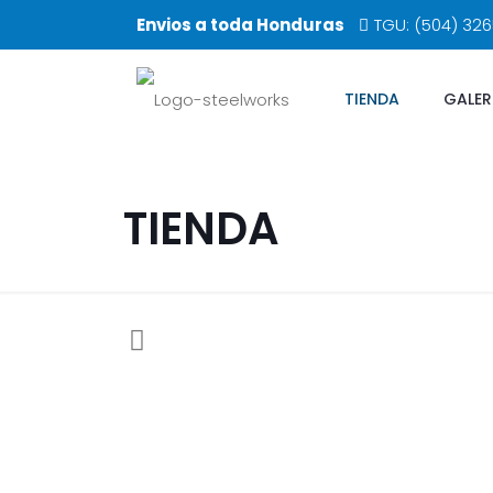
Envios a toda Honduras
TGU: (504) 32
TIENDA
GALER
TIENDA