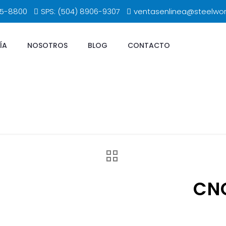
65-8800
SPS: (504) 8906-9307
ventasenlinea@steelwo
ÍA
NOSOTROS
BLOG
CONTACTO
CNC