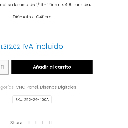
nel en lamina de 1/16 ~ 1.5mm x 400 mm dia.
Diámetro: Ø40cm
IVA incluido
L
312.02
Añadir al carrito
gorías:
CNC Panel
,
Diseños Digitales
SKU:
252-24-400A
Share