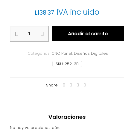
IVA incluido
L
138.37
CNC
Añadir al carrito
Panel
252-
3B
cantidad
Categorías:
CNC Panel
,
Diseños Digitales
SKU:
252-3B
Share
Valoraciones
No hay valoraciones aún.