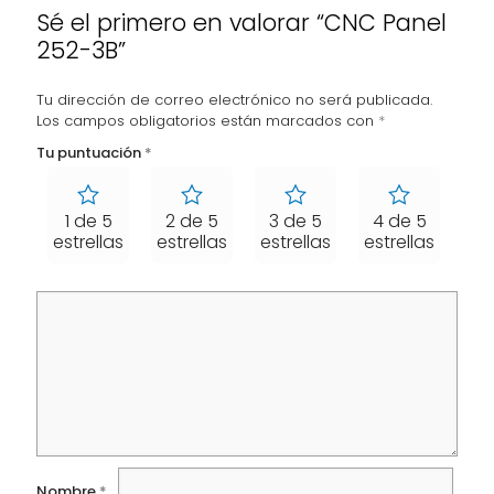
Sé el primero en valorar “CNC Panel
252-3B”
Tu dirección de correo electrónico no será publicada.
Los campos obligatorios están marcados con
*
Tu puntuación
*
1 de 5
2 de 5
3 de 5
4 de 5
5 
estrellas
estrellas
estrellas
estrellas
est
Nombre
*