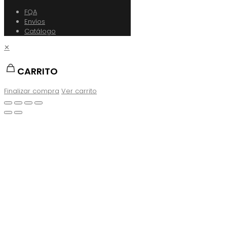
FQA
Envíos
Catálogo
✕
CARRITO
Finalizar compra
Ver carrito