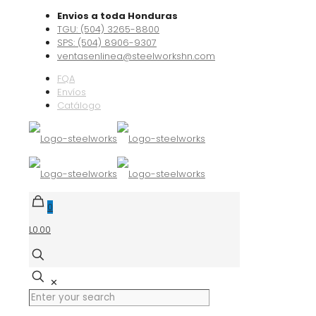
Envios a toda Honduras
TGU: (504) 3265-8800
SPS: (504) 8906-9307
ventasenlinea@steelworkshn.com
FQA
Envíos
Catálogo
0
L0.00
✕