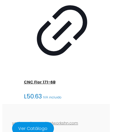
CNC Flor 171-6B
L
50.63
IVA incluido
ventasenlinea@steelworkshn.com
Ver Catálogo