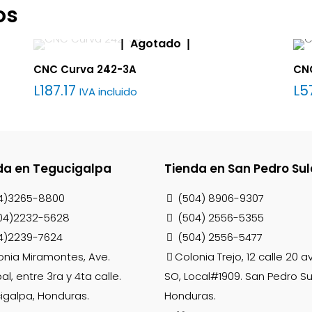
os
Agotado
CNC Curva 242-3A
CNC
L
187.17
L
5
IVA incluido
da en Tegucigalpa
Tienda en San Pedro Sul
4)3265-8800
(504) 8906-9307
04)2232-5628
(504) 2556-5355
4)2239-7624
(504) 2556-5477
onia Miramontes, Ave.
Colonia Trejo, 12 calle 20 
pal, entre 3ra y 4ta calle.
SO, Local#1909. San Pedro Su
igalpa, Honduras.
Honduras.