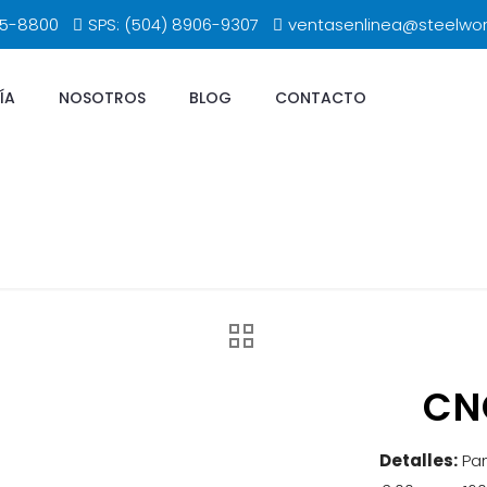
65-8800
SPS: (504) 8906-9307
ventasenlinea@steelwo
ÍA
NOSOTROS
BLOG
CONTACTO
CN
Detalles:
Pan