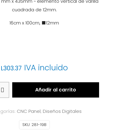
 mm x 435mm ~ elemento vertical de varilla
cuadrada de 12mm.
16cm x 100cm, ■12mm
IVA incluido
L
303.37
Añadir al carrito
gorías:
CNC Panel
,
Diseños Digitales
SKU:
281-19B