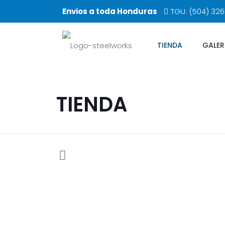
Envios a toda Honduras
TGU: (504) 32
TIENDA
GALER
TIENDA