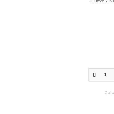
3.00mm x 160
CNC
Panel
281-
Cate
19B
cantidad