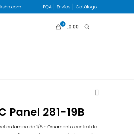
rkshn.com
FQA
Envíos
Catálogo
0
L0.00
C Panel 281-19B
el en lamina de 1/8 ~ Ornamento central de