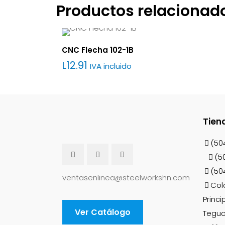
Productos relacionad
CNC Flecha 102-1B
L
12.91
IVA incluido
Tien
(50
(5
(50
ventasenlinea@steelworkshn.com
Col
Princi
Ver Catálogo
Teguc