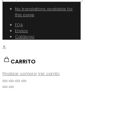
No translations available for
this page
FQA
Envíos
Catálogo
✕
CARRITO
Finalizar compra
Ver carrito