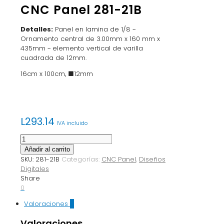
CNC Panel 281-21B
Detalles:
Panel en lamina de 1/8 ~
Ornamento central de 3.00mm x 160 mm x
435mm ~ elemento vertical de varilla
cuadrada de 12mm.
16cm x 100cm, ■12mm
L
293.14
IVA incluido
CNC
Panel
Añadir al carrito
281-
SKU:
281-21B
Categorías:
CNC Panel
,
Diseños
21B
Digitales
cantidad
Share
0
Valoraciones
0
Valoraciones