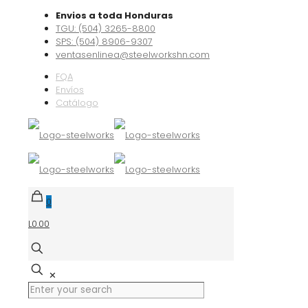
Envios a toda Honduras
TGU: (504) 3265-8800
SPS: (504) 8906-9307
ventasenlinea@steelworkshn.com
FQA
Envíos
Catálogo
0
L0.00
✕