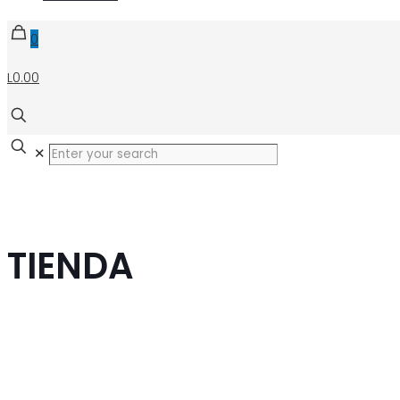
0
L0.00
✕
TIENDA