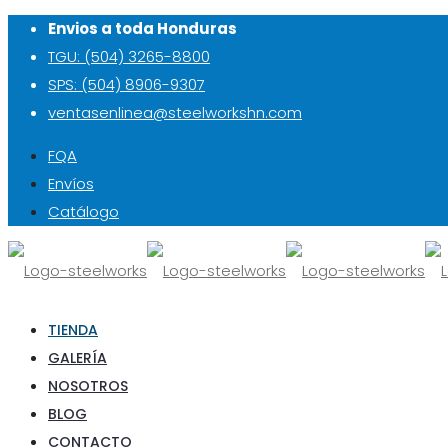
Envios a toda Honduras
TGU: (504) 3265-8800
SPS: (504) 8906-9307
ventasenlinea@steelworkshn.com
FQA
Envíos
Catálogo
TIENDA
GALERÍA
NOSOTROS
BLOG
CONTACTO