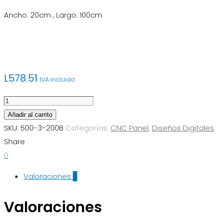
Ancho: 20cm , Largo: 100cm
L
578.51
IVA incluido
CNC
Panel
Añadir al carrito
500-
SKU:
500-3-200B
Categorías:
CNC Panel
,
Diseños Digitales
3-
Share
200B
0
cantidad
Valoraciones
0
Valoraciones