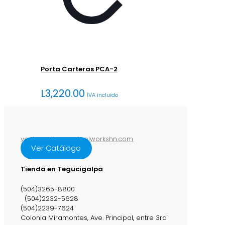
Porta Carteras PCA-2
L
3,220.00
IVA incluido
ventasenlinea@steelworkshn.com
Ver Catálogo
Tienda en Tegucigalpa
(504)3265-8800
(504)2232-5628
(504)2239-7624
Colonia Miramontes, Ave. Principal, entre 3ra