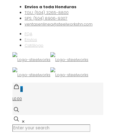
Envios a toda Honduras
TGU: (504) 3265-8800
SPS: (504) 8906-9307
ventasenlinea@steelworkshn.com
FQA
Envíos
Catálogo
0
L0.00
✕