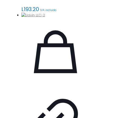
L
193.20
IVA incluido