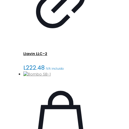
Llavin LLC-2
L
222.48
IVA incluido