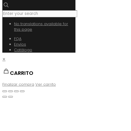
No translations available for
this page
FQA
Envíos
Catálogo
✕
CARRITO
Finalizar compra
Ver carrito