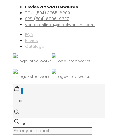
Envios a toda Honduras
TGU: (504) 3265-8800
SPS: (504) 8906-9307
ventasenlinea@steelworkshn.com
FQA
Envíos
Catálogo
0
L0.00
✕