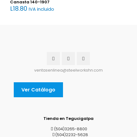
Canasta 140-1907
L
18.80
IVA incluido
ventasenlinea@steelworkshn.com
Ver Catálogo
Tienda en Tegucigalpa
(504)3265-8800
(504)2232-5628