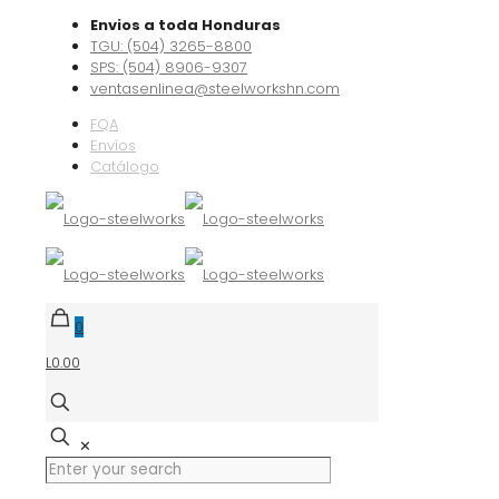
Envios a toda Honduras
TGU: (504) 3265-8800
SPS: (504) 8906-9307
ventasenlinea@steelworkshn.com
FQA
Envíos
Catálogo
0
L0.00
✕