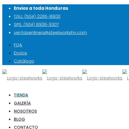
Envios a toda Honduras
TGU: (504) 3265-8800
SPS: (504) 8906-9307
ventasenlinea@steelworkshn.com
FQA
Envíos
Catálogo
TIENDA
GALERÍA
NOSOTROS
BLOG
CONTACTO