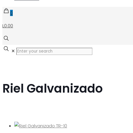
0
L0.00
✕
Riel Galvanizado