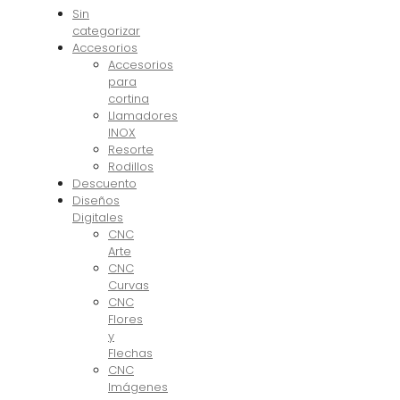
Sin
categorizar
Accesorios
Accesorios
para
cortina
Llamadores
INOX
Resorte
Rodillos
Descuento
Diseños
Digitales
CNC
Arte
CNC
Curvas
CNC
Flores
y
Flechas
CNC
Imágenes