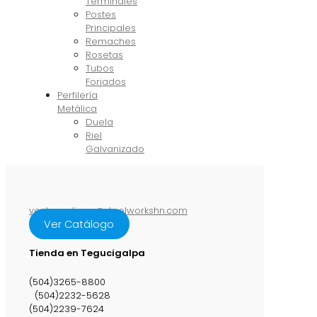
Terminales
Postes
Principales
Remaches
Rosetas
Tubos
Forjados
Perfilería
Metálica
Duela
Riel
Galvanizado
ventasenlinea@steelworkshn.com
Ver Catálogo
Tienda en Tegucigalpa
(504)3265-8800
(504)2232-5628
(504)2239-7624