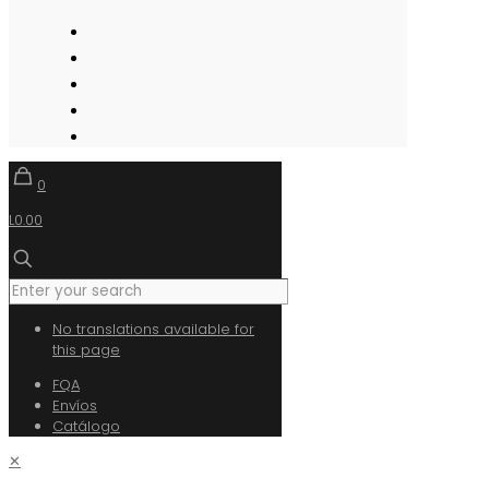
0
L0.00
No translations available for
this page
FQA
Envíos
Catálogo
✕