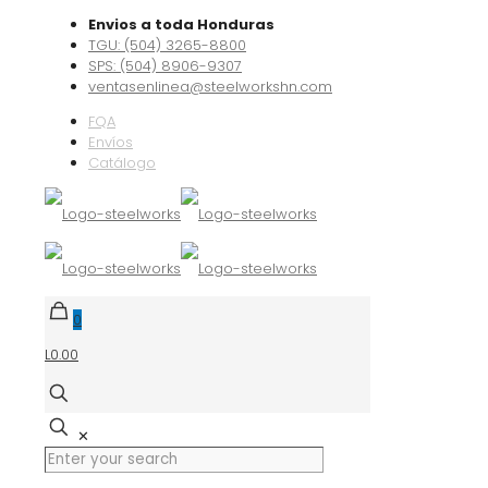
Envios a toda Honduras
TGU: (504) 3265-8800
SPS: (504) 8906-9307
ventasenlinea@steelworkshn.com
FQA
Envíos
Catálogo
0
L0.00
✕