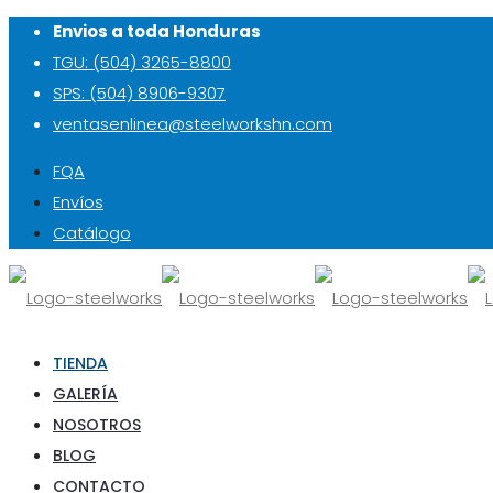
Envios a toda Honduras
TGU: (504) 3265-8800
SPS: (504) 8906-9307
ventasenlinea@steelworkshn.com
FQA
Envíos
Catálogo
TIENDA
GALERÍA
NOSOTROS
BLOG
CONTACTO