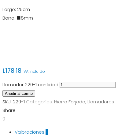
Largo: 25cm
Barra: ■8mm
L
178.18
IVA incluido
Llamador 220-1 cantidad
Añadir al carrito
SKU:
220-1
Categorías:
Hierro Forjado
,
Llamadores
Share
0
Valoraciones
0