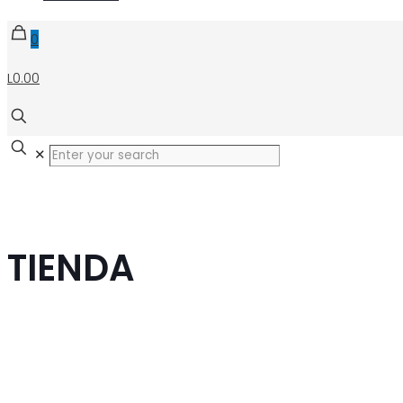
0
L0.00
✕
TIENDA