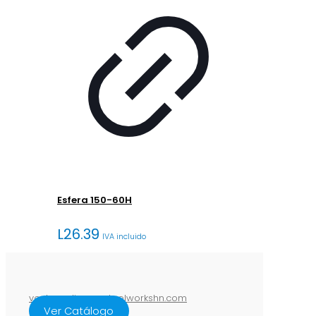
Esfera 150-60H
L
26.39
IVA incluido
ventasenlinea@steelworkshn.com
Ver Catálogo