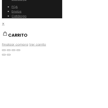
FQA
Envíos
Catálogo
✕
CARRITO
Finalizar compra
Ver carrito