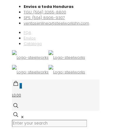
Envios a toda Honduras
TGU: (504) 3265-8800
SPS: (504) 8906-9307
ventasenlinea@steelworkshn.com
FQA
Envíos
Catálogo
0
L0.00
✕