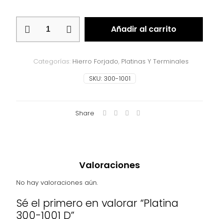
Platina
Añadir al carrito
300-
1001
D
cantidad
Categorías:
Hierro Forjado
,
Platinas Y Terminales
SKU:
300-1001
Share
Valoraciones
No hay valoraciones aún.
Sé el primero en valorar “Platina
300-1001 D”