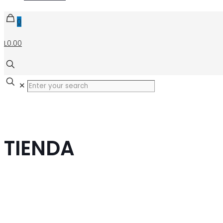
0
L0.00
✕
TIENDA