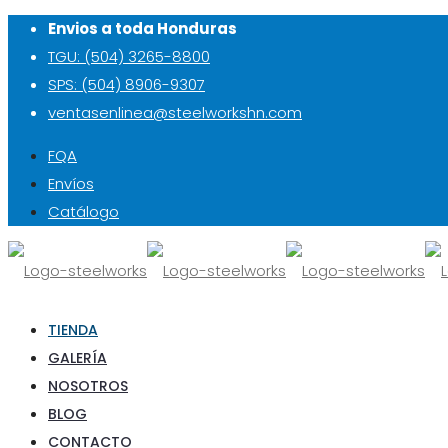
Envios a toda Honduras
TGU: (504) 3265-8800
SPS: (504) 8906-9307
ventasenlinea@steelworkshn.com
FQA
Envíos
Catálogo
TIENDA
GALERÍA
NOSOTROS
BLOG
CONTACTO