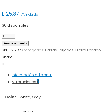
L
125.87
IVA incluido
30 disponibles
Barra
260-
Añadir al carrito
1103
SKU:
125.87
Categorías:
Barras Forjadas
,
Hierro Forjado
cantidad
Share
0
Información adicional
Valoraciones
0
Color
White, Gray