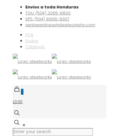
Envios a toda Honduras
TGU: (504) 3265-8800
SPS: (504) 8906-9307
ventasenlinea@steelworkshn.com
FQA
Envíos
Catálogo
0
L0.00
✕