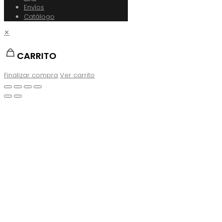
Envíos
Catálogo
✕
CARRITO
Finalizar compra
Ver carrito