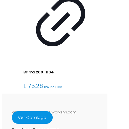
Barra 260-1104
L
175.28
IVA incluido
ventasenlinea@steelworkshn.com
Ver Catálogo