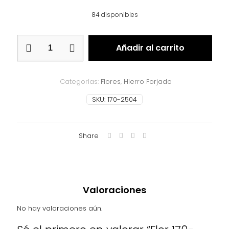
84 disponibles
Flor
Añadir al carrito
170-
2504
cantidad
Categorías:
Flores
,
Hierro Forjado
SKU:
170-2504
Share
Valoraciones
No hay valoraciones aún.