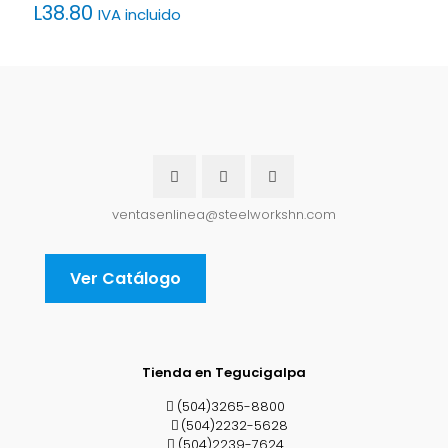
L
38.80
IVA incluido
ventasenlinea@steelworkshn.com
Ver Catálogo
Tienda en Tegucigalpa
(504)3265-8800
(504)2232-5628
(504)2239-7624