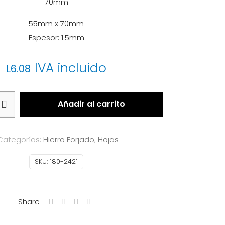
70mm
55mm x 70mm
Espesor: 1.5mm
IVA incluido
L
6.08
Añadir al carrito
Categorías:
Hierro Forjado
,
Hojas
SKU:
180-2421
Share