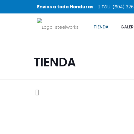
Envios a toda Honduras
TGU: (504) 32
TIENDA
GALER
TIENDA