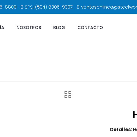
65-8800
SPS: (504) 8906-9307
ventasenlinea@steelwo
ÍA
NOSOTROS
BLOG
CONTACTO
Detalles:
H