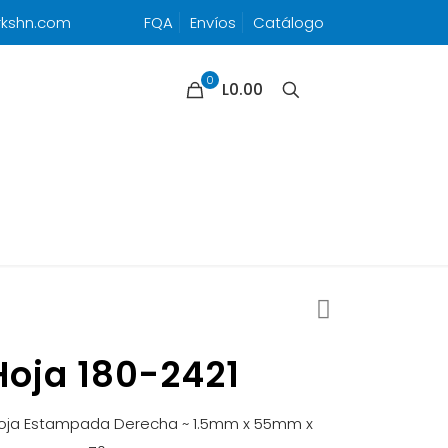
rkshn.com
FQA
Envíos
Catálogo
0
L0.00
Hoja 180-2421
oja Estampada Derecha ~ 1.5mm x 55mm x