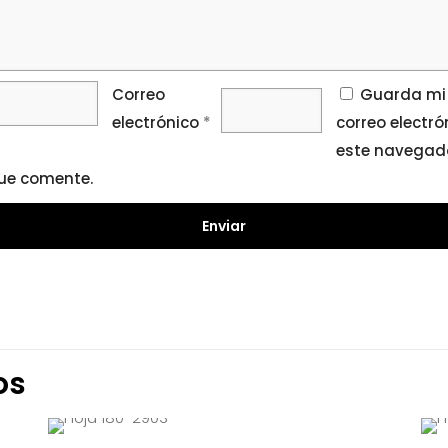
Correo
Guarda mi
electrónico
*
correo electró
este navegado
ue comente.
os