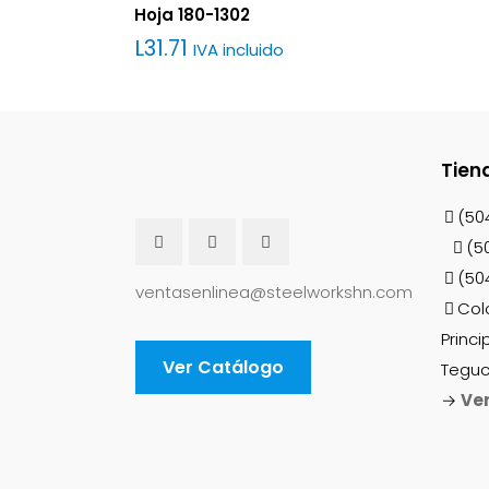
Hoja 180-1302
L
31.71
IVA incluido
Tien
(50
(5
(50
ventasenlinea@steelworkshn.com
Col
Princi
Ver Catálogo
Teguc
→
Ve