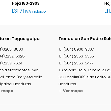
Hoja 180-2903
Hoj
L
31.71
L
11
IVA incluido
da en Tegucigalpa
Tienda en San Pedro Sul
4)3265-8800
(504) 8906-9307
04)2232-5628
(504) 2556-5355
4)2239-7624
(504) 2556-5477
onia Miramontes, Ave.
Colonia Trejo, 12 calle 20 
pal, entre 3ra y 4ta calle.
SO, Local#1909. San Pedro Su
igalpa, Honduras.
Honduras.
r mapa
→
Ver mapa