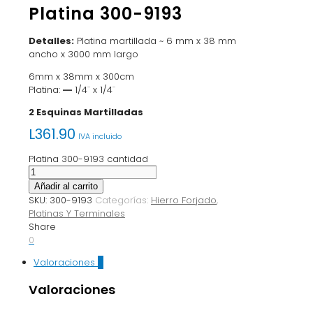
Platina 300-9193
Detalles:
Platina martillada ~ 6 mm x 38 mm
ancho x 3000 mm largo
6mm x 38mm x 300cm
Platina:
―
1/4¨ x 1/4¨
2 Esquinas Martilladas
L
361.90
IVA incluido
Platina 300-9193 cantidad
Añadir al carrito
SKU:
300-9193
Categorías:
Hierro Forjado
,
Platinas Y Terminales
Share
0
Valoraciones
0
Valoraciones