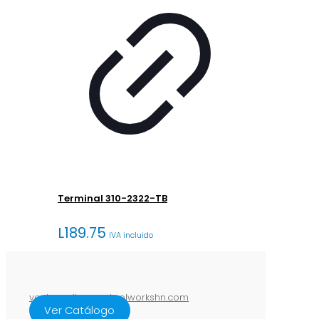
Terminal 310-2322-TB
L
189.75
IVA incluido
ventasenlinea@steelworkshn.com
Ver Catálogo