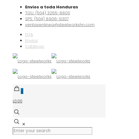
Envios a toda Honduras
TGU: (504) 3265-8800
SPS: (504) 8906-9307
ventasenlinea@steelworkshn.com
FQA
Envíos
Catálogo
0
L0.00
✕