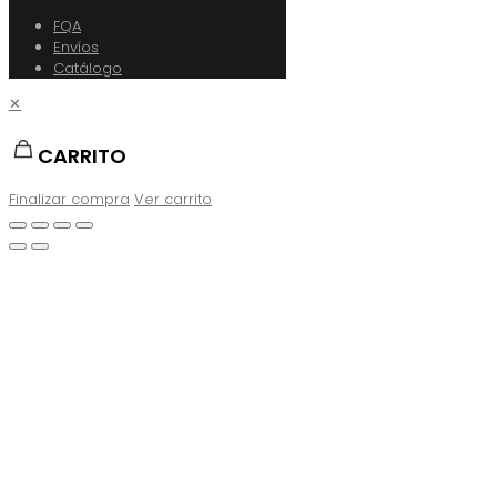
FQA
Envíos
Catálogo
✕
CARRITO
Finalizar compra
Ver carrito