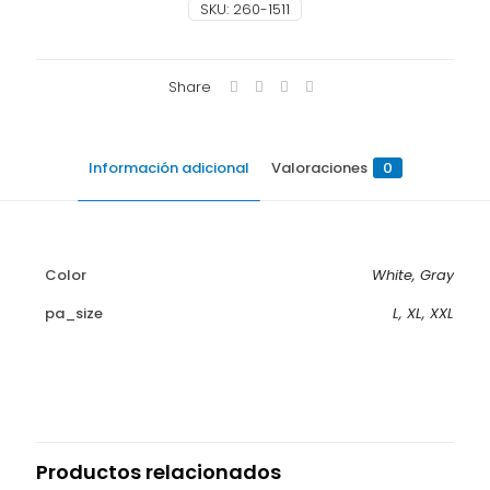
SKU:
260-1511
Share
Información adicional
Valoraciones
0
Color
White, Gray
pa_size
L, XL, XXL
Valoraciones
No hay valoraciones aún.
Sé el primero en valorar “Barra 260-
1511”
Productos relacionados