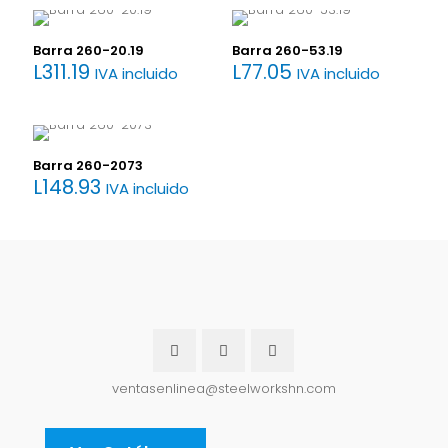
Tu dirección de correo electrónico no será publicada.
Los campos obligatorios están marcados con
*
Barra 260-20.19
Barra 260-53.19
Tu puntuación
*
L
311.19
L
77.05
IVA incluido
IVA incluido
Barra 260-2073
L
148.93
IVA incluido
Nombre
*
Correo
ventasenlinea@steelworkshn.com
electrónico
*
Guarda mi nombre, correo electrónico y web en este