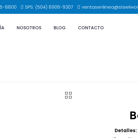
65-8800
SPS: (504) 8906-9307
ventasenlinea@steelwo
ÍA
NOSOTROS
BLOG
CONTACTO
B
Detalles: