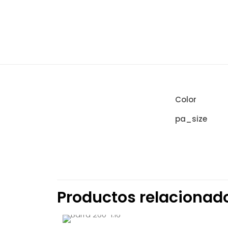
Color
pa_size
No hay valorac
Sé el prim
Productos relacionad
Tu dirección de
marcados co