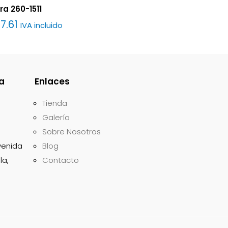
ra 260-1511
7.61
IVA incluido
a
Enlaces
Tienda
Galería
Sobre Nosotros
 nombre,
avenida
Blog
nico y web en
la,
Contacto
r para la