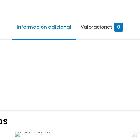
Información adicional
Valoraciones
0
Valoraciones
iones aún.
ero en valorar “Barra 260-2133”
os
 correo electrónico no será publicada.
Los campos obligator
n
*