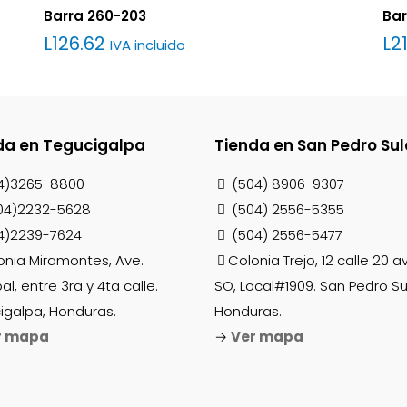
Barra 260-203
Bar
L
126.62
L
21
IVA incluido
n
*
da en Tegucigalpa
Tienda en San Pedro Sul
4)3265-8800
(504) 8906-9307
04)2232-5628
(504) 2556-5355
4)2239-7624
(504) 2556-5477
Correo
Guarda mi
onia Miramontes, Ave.
Colonia Trejo, 12 calle 20 
electrónico
*
correo electró
pal, entre 3ra y 4ta calle.
SO, Local#1909. San Pedro Su
este navegado
igalpa, Honduras.
Honduras.
ue comente.
r mapa
→
Ver mapa