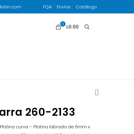
rkshn.com
FQA
Envíos
Catálogo
0
L0.00
arra 260-2133
Platina curva – Platina labrada de 6mm x