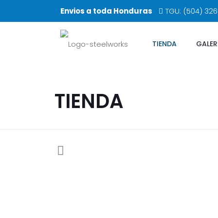
Envios a toda Honduras
TGU: (504) 32
TIENDA
GALER
TIENDA