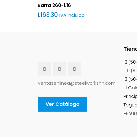
Barra 260-1.16
L
163.30
IVA incluido
Tu puntuació
Tien
(50
(5
(50
ventasenlinea@steelworkshn.com
Nombre
*
Col
Princi
Ver Catálogo
Teguc
próxima vez q
→
Ve