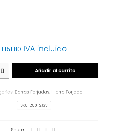
IVA incluido
L
151.80
Añadir al carrito
orías:
Barras Forjadas
,
Hierro Forjado
SKU:
260-2133
Share