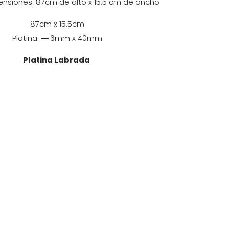
siones: 87cm de alto x 15.5 cm de ancho
87cm x 15.5cm
Platina:
―
6mm x 40mm
Platina Labrada