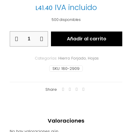
IVA incluido
L
41.40
500 disponibles
Hoja
Añadir al carrito
180-
2909
cantidad
Categorías:
Hierro Forjado
,
Hojas
SKU:
180-2909
Share
Valoraciones
No hay valoraciones aún.