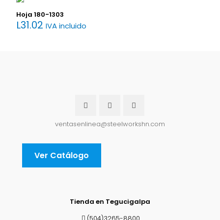
Hoja 180-1303
L
31.02
IVA incluido
ventasenlinea@steelworkshn.com
Ver Catálogo
Tienda en Tegucigalpa
(504)3265-8800