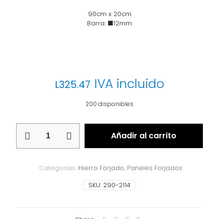
90cm x 20cm
Barra: ■12mm
IVA incluido
L
325.47
200 disponibles
Panel
Añadir al carrito
Forjado
290-
2114
cantidad
Categorías:
Hierro Forjado
,
Paneles Forjados
SKU:
290-2114