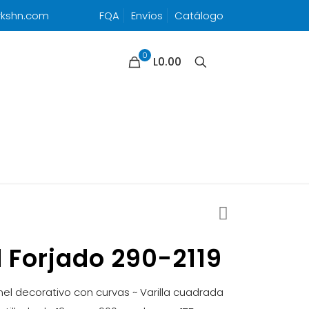
rkshn.com
FQA
Envíos
Catálogo
0
L0.00
 Forjado 290-2119
nel decorativo con curvas ~ Varilla cuadrada