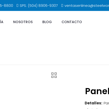
65-8800
SPS: (504) 8906-9307
ventasenlinea@steelwo
ÍA
NOSOTROS
BLOG
CONTACTO
Panel
Detalles:
Pa