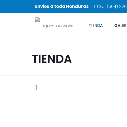
Envios a toda Honduras
TGU: (504) 32
TIENDA
GALER
TIENDA