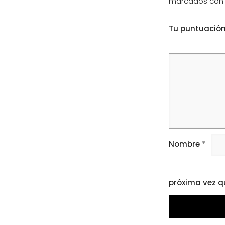
marcados co
Tu puntuació
Nombre
*
próxima vez q