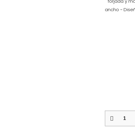
forjada y m
ancho ~ Diseñ
Panel
Forjado
290-