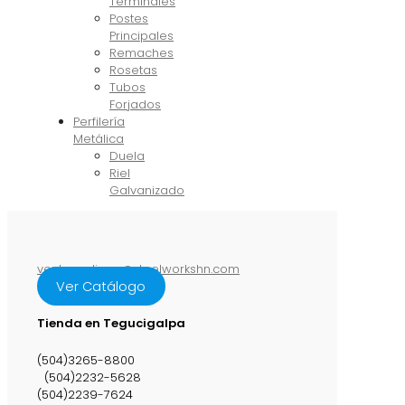
Terminales
Postes
Principales
Remaches
Rosetas
Tubos
Forjados
Perfilería
Metálica
Duela
Riel
Galvanizado
ventasenlinea@steelworkshn.com
Ver Catálogo
Tienda en Tegucigalpa
(504)3265-8800
(504)2232-5628
(504)2239-7624