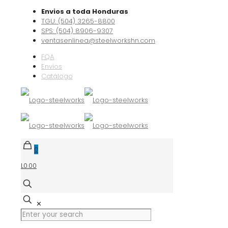
Envios a toda Honduras
TGU: (504) 3265-8800
SPS: (504) 8906-9307
ventasenlinea@steelworkshn.com
FQA
Envíos
Catálogo
0
L0.00
✕