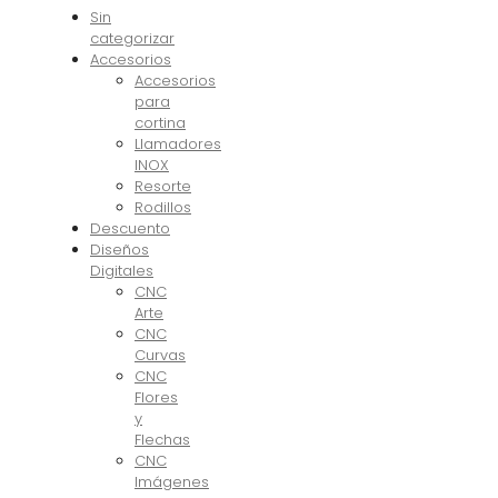
Sin
categorizar
Accesorios
Accesorios
para
cortina
Llamadores
INOX
Resorte
Rodillos
Descuento
Diseños
Digitales
CNC
Arte
CNC
Curvas
CNC
Flores
y
Flechas
CNC
Imágenes