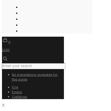
0
L0.00
No translations available for
this page
FQA
Envíos
Catálogo
✕